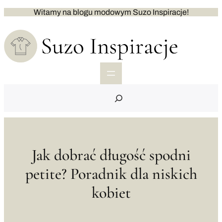
Przejdź
Witamy na blogu modowym Suzo Inspiracje!
do
treści
S
e
a
r
c
h
Jak dobrać długość spodni
petite? Poradnik dla niskich
kobiet