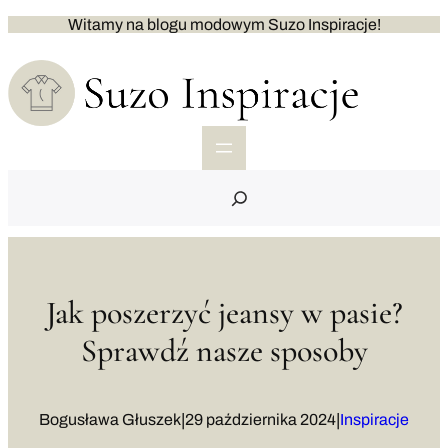
Przejdź
Witamy na blogu modowym Suzo Inspiracje!
do
treści
S
e
a
r
c
h
Jak poszerzyć jeansy w pasie?
Sprawdź nasze sposoby
|
|
Bogusława Głuszek
29 października 2024
Inspiracje