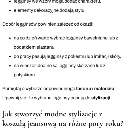
legginsy we wzory mogą dodać charakteru,
elementy dekoracyjne dodają stylu.
Dobór legginsów powinien zależeć od okazji:
na co dzień warto wybrać legginsy bawełniane lub z
dodatkiem elastanu,
do pracy pasują legginsy z poliestru lub imitacji skóry,
na wieczór idealne są legginsy skórzane lub z
połyskiem.
Pamiętaj o wyborze odpowiedniego
fasonu
i
materiału
.
Upewnij się, że wybrane legginsy pasują do
stylizacji
.
Jak stworzyć modne stylizacje z
koszulą jeansową na różne pory roku?