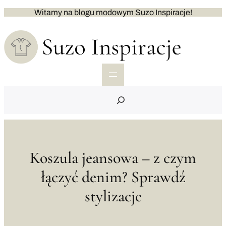
Przejdź
Witamy na blogu modowym Suzo Inspiracje!
do
treści
S
e
a
r
c
h
Koszula jeansowa – z czym
łączyć denim? Sprawdź
stylizacje