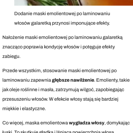
Dodanie maski emolientowej po laminowaniu
włosów galaretką przynosi imponujące efekty.
Nałożenie maski emolientowej po laminowaniu galaretką
znacząco poprawia kondycję włosów i potęguje efekty
zabiegu.
Przede wszystkim, stosowanie maski emolientowej po
laminowaniu zapewnia
głębsze nawilżenie
. Emolienty, takie
jak oleje roślinne i masła, zatrzymują wilgoć, zapobiegając
przesuszeniu włosów. W efekcie włosy stają się bardziej
miękkie i elastyczne.
Co więcej, maska emolientowa
wygładza włosy
, domykając
łuski. To skutkuje gładką i lśniącą powierzchnią włosa,