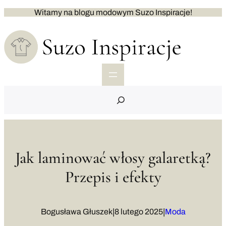
Przejdź
Witamy na blogu modowym Suzo Inspiracje!
do
treści
S
e
a
r
c
h
Jak laminować włosy galaretką?
Przepis i efekty
|
|
Bogusława Głuszek
8 lutego 2025
Moda