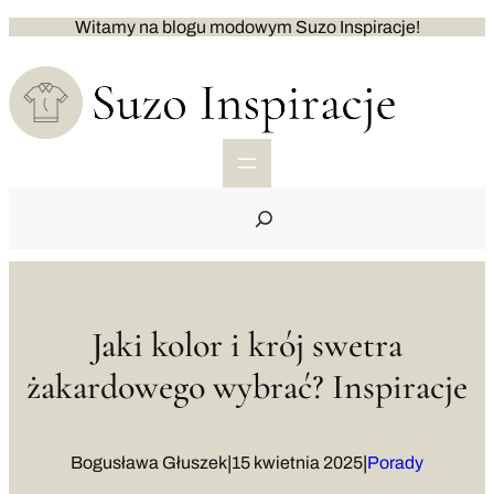
Przejdź
Witamy na blogu modowym Suzo Inspiracje!
do
treści
S
e
a
r
c
h
Jaki kolor i krój swetra
żakardowego wybrać? Inspiracje
|
|
Bogusława Głuszek
15 kwietnia 2025
Porady