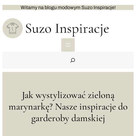
Przejdź
Witamy na blogu modowym Suzo Inspiracje!
do
treści
S
e
a
r
c
h
Jak wystylizować zieloną
marynarkę? Nasze inspiracje do
garderoby damskiej