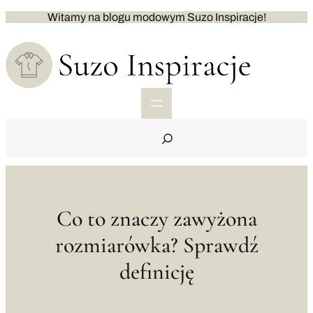
Przejdź
Witamy na blogu modowym Suzo Inspiracje!
do
treści
S
e
a
r
c
h
Co to znaczy zawyżona
rozmiarówka? Sprawdź
definicję