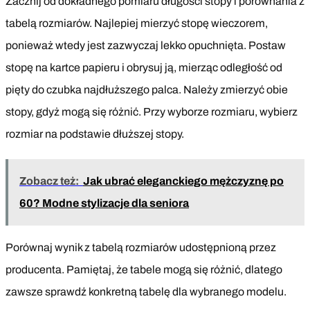
Zacznij od dokładnego pomiaru długości stopy i porównania z
tabelą rozmiarów. Najlepiej mierzyć stopę wieczorem,
ponieważ wtedy jest zazwyczaj lekko opuchnięta. Postaw
stopę na kartce papieru i obrysuj ją, mierząc odległość od
pięty do czubka najdłuższego palca. Należy zmierzyć obie
stopy, gdyż mogą się różnić. Przy wyborze rozmiaru, wybierz
rozmiar na podstawie dłuższej stopy.
Zobacz też:
Jak ubrać eleganckiego mężczyznę po
60? Modne stylizacje dla seniora
Porównaj wynik z tabelą rozmiarów udostępnioną przez
producenta. Pamiętaj, że tabele mogą się różnić, dlatego
zawsze sprawdź konkretną tabelę dla wybranego modelu.